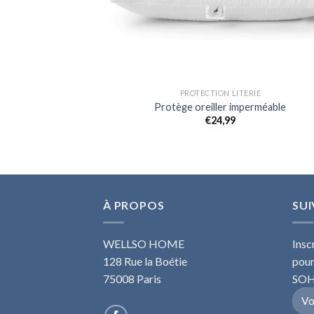
PROTECTION LITERIE
Protège oreiller imperméable
€
24,99
À PROPOS
SU
WELLSO HOME
Insc
128 Rue la Boétie
pour
75008 Paris
SOH