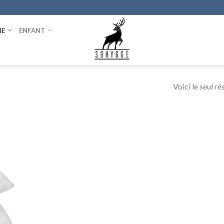
IE
ENFANT
Voici le seul ré