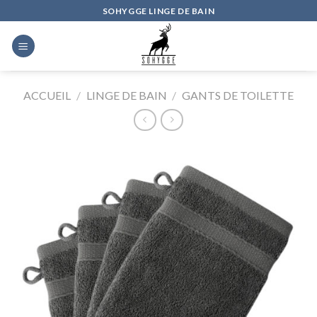
Skip
SOHYGGE LINGE DE BAIN
to
content
ACCUEIL
/
LINGE DE BAIN
/
GANTS DE TOILETTE