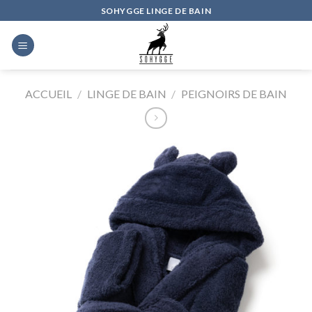
Skip
SOHYGGE LINGE DE BAIN
to
content
ACCUEIL
/
LINGE DE BAIN
/
PEIGNOIRS DE BAIN